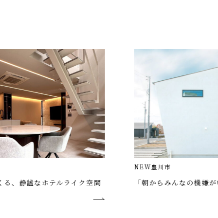
NEW
豊川市
テルライク空間
「朝からみんなの機嫌がいい」家