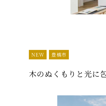
NEW
豊橋市
木のぬくもりと光に