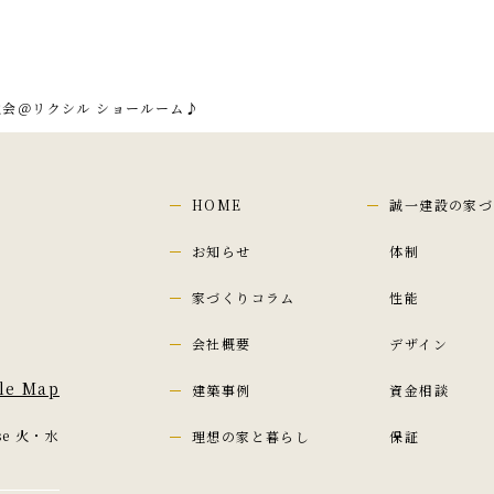
勉強会＠リクシル ショールーム♪
HOME
誠一建設の家づ
お知らせ
体制
家づくりコラム
性能
会社概要
デザイン
le Map
建築事例
資金相談
ose 火・水
理想の家と暮らし
保証