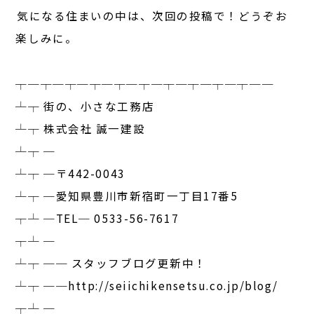
――気になる住まいの中は、次回の投稿で！どうぞお
楽しみに。
┬─┬─┬─┬─┬─┬─┬─┬─┬─┬──
┴┬ 街の、小さな工務店
┴┬ 株式会社 誠一建設
┴┬ ─
┴┬ ─〒442-0043
┴┬ ─愛知県豊川市新宿町一丁目17番5
┬┴ ─TEL─ 0533-56-7617
┬┴ ─
┴┬ ── スタッフブログ更新中！
┴┬ ──http://seiichikensetsu.co.jp/blog/
┬┴ ─