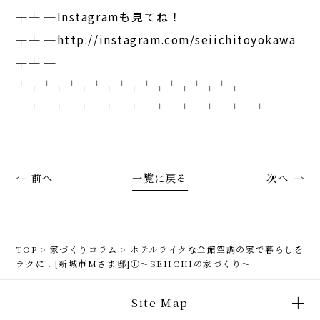
┬┴ ─Instagramも見てね！
┬┴ ─http://instagram.com/seiichitoyokawa
┬┴ ─
┴┬┴┬┴┬┴┬┴┬┴┬┴┬┴┬┴┬
─┴─┴─┴─┴─┴─┴─┴─┴─┴─┴─
前へ
一覧に戻る
次へ
TOP
>
家づくりコラム
>
ホテルライクな全館空調の家で暮らしを
ラクに！[新城市Mさま邸]①〜SEIICHIの家づくり〜
Site Map