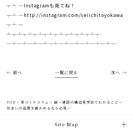
┬┴ ─Instagramも見てね！
┬┴ ─http://instagram.com/seiichitoyokawa
┬┴ ─
┴┬┴┬┴┬┴┬┴┬┴┬┴┬┴┬┴┬
─┴─┴─┴─┴─┴─┴─┴─┴─┴─┴─
前へ
一覧に戻る
次へ
TOP
>
家づくりコラム
>
誠一建設の構造見学会でわかること〜
住まいの品質を確かめるなら必見〜
Site Map