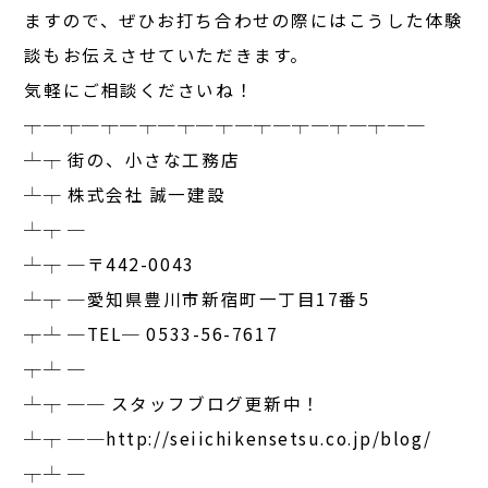
ますので、ぜひお打ち合わせの際にはこうした体験
談もお伝えさせていただきます。
気軽にご相談くださいね！
┬─┬─┬─┬─┬─┬─┬─┬─┬─┬──
┴┬ 街の、小さな工務店
┴┬ 株式会社 誠一建設
┴┬ ─
┴┬ ─〒442-0043
┴┬ ─愛知県豊川市新宿町一丁目17番5
┬┴ ─TEL─ 0533-56-7617
┬┴ ─
┴┬ ── スタッフブログ更新中！
┴┬ ──http://seiichikensetsu.co.jp/blog/
┬┴ ─