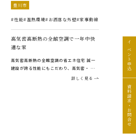
豊川市
性能
温熱環境
お洒落な外壁
家事動線
高気密高断熱の全館空調で一年中快
イベント申込
適な家
高気密高断熱の全館空調の省エネ住宅 誠一
建設が誇る性能にもこだわり、高気密・ …
詳しく見る
資料請求・お問合せ